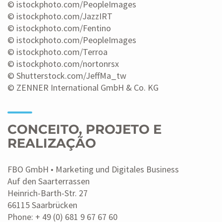
© istockphoto.com/PeopleImages
© istockphoto.com/JazzIRT
© istockphoto.com/Fentino
© istockphoto.com/PeopleImages
© istockphoto.com/Terroa
© istockphoto.com/nortonrsx
© Shutterstock.com/JeffMa_tw
© ZENNER International GmbH & Co. KG
CONCEITO, PROJETO E
REALIZAÇÃO
FBO GmbH • Marketing und Digitales Business
Auf den Saarterrassen
Heinrich-Barth-Str. 27
66115 Saarbrücken
Phone: + 49 (0) 681 9 67 67 60