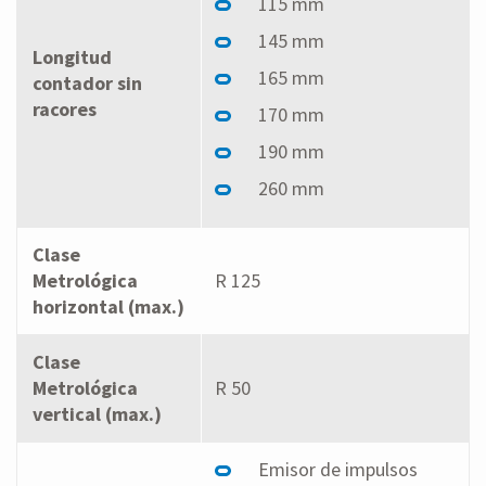
115 mm
145 mm
Longitud
165 mm
contador sin
racores
170 mm
190 mm
260 mm
Clase
Metrológica
R 125
horizontal (max.)
Clase
Metrológica
R 50
vertical (max.)
Emisor de impulsos