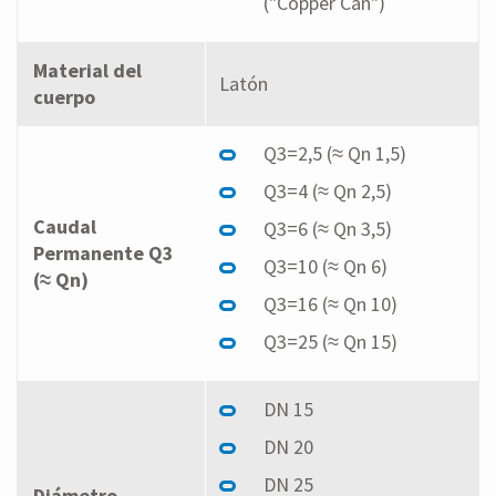
("Copper Can")
Material del
Latón
cuerpo
Q3=2,5 (≈ Qn 1,5)
Q3=4 (≈ Qn 2,5)
Caudal
Q3=6 (≈ Qn 3,5)
Permanente Q3
Q3=10 (≈ Qn 6)
(≈ Qn)
Q3=16 (≈ Qn 10)
Q3=25 (≈ Qn 15)
DN 15
DN 20
DN 25
Diámetro