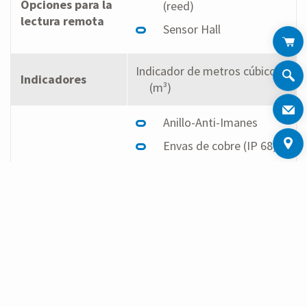
Opciones para la
(reed)
lectura remota
Sensor Hall
Indicador de metros cúbicos
Indicadores
(m³)
Anillo-Anti-Imanes
Envas de cobre (IP 68)
Nano-cubrimiento
(Antifog)
Opciones
adicionales
Opción limpia brisas
(Antifog)
Vidrio mineral
Vidrio plastico