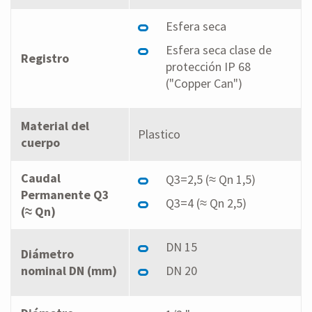
Esfera seca
Esfera seca clase de
Registro
protección IP 68
("Copper Can")
Material del
Plastico
cuerpo
Caudal
Q3=2,5 (≈ Qn 1,5)
Permanente Q3
Q3=4 (≈ Qn 2,5)
(≈ Qn)
DN 15
Diámetro
nominal DN (mm)
DN 20