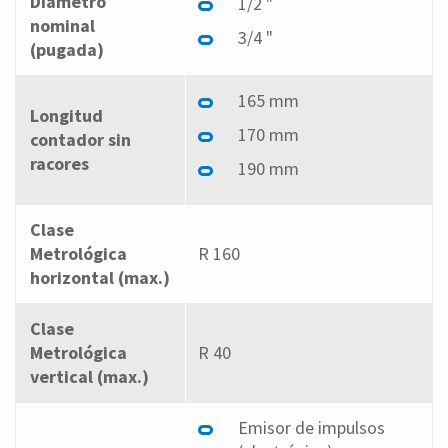
Diámetro
1/2 "
nominal
3/4 "
(pugada)
165 mm
Longitud
170 mm
contador sin
racores
190 mm
Clase
Metrológica
R 160
horizontal (max.)
Clase
Metrológica
R 40
vertical (max.)
Emisor de impulsos