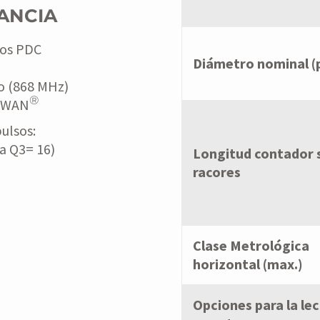
ANCIA
los PDC
Diámetro nominal (
o (868 MHz)
®
RaWAN
ulsos:
 a Q3= 16)
Longitud contador 
racores
Clase Metrológica
horizontal (max.)
Opciones para la le