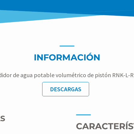
reforzado con fibra de vidrio aprobado
esión de funcionamiento de hasta 16
INFORMACIÓN
idor de agua potable volumétrico de pistón RNK-L-
DESCARGAS
AS
CARACTERÍS