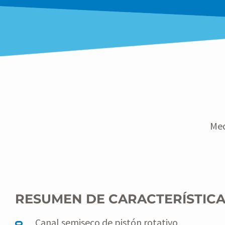
El cuerpo del RNK-L-RP-N está hecha de plástico 
para el agua potable y está diseñada para una pr
bares.
Med
RESUMEN DE CARACTERÍSTIC
Canal semiseco de pistón rotativo