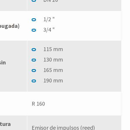
1/2 "
pugada)
3/4 "
115 mm
130 mm
sin
165 mm
190 mm
R 160
ctura
Emisor de impulsos (reed)