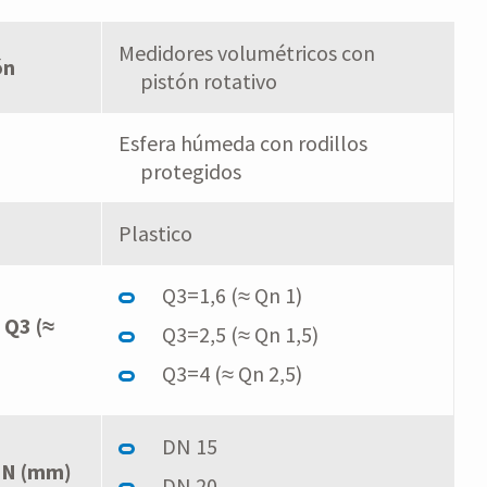
Medidores volumétricos con
ón
pistón rotativo
Esfera húmeda con rodillos
protegidos
Plastico
Q3=1,6 (≈ Qn 1)
 Q3 (≈
Q3=2,5 (≈ Qn 1,5)
Q3=4 (≈ Qn 2,5)
DN 15
DN (mm)
DN 20