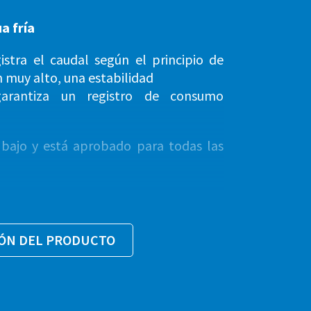
a fría
stra el caudal según el principio de
 muy alto, una estabilidad
arantiza un registro de consumo
bajo y está aprobado para todas las
funcionamiento semiseco de 8 rodillos
IÓN DEL PRODUCTO
 emisor Reed. Mediante un emisor
atos del contador a través del módulo