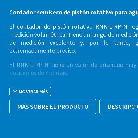
Contador semiseco de pistón rotativo para agu
El contador de pistón rotativo RNK-L-RP-N regi
medición volumétrica. Tiene un rango de medición
de medición excelente y, por lo tanto, g
extremadamente preciso.
El RNK-L-RP-N tiene un valor de arranque muy 
posiciones de montaje.
El contador está equipado con una relojería de 
MOSTRAR MÁS
(RP = Roller Protected).
MÁS SOBRE EL PRODUCTO
DESCRIPC
El contador está pre-equipado para un montar un
Reed también permite la lectura remota de los d
®
PDC mediante LoRaWAN
o wM-Bus.