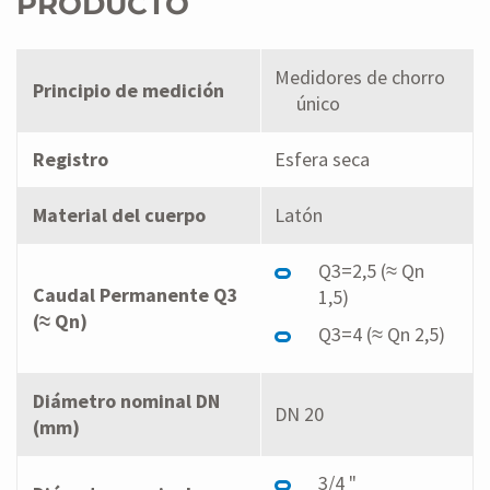
PRODUCTO
Medidores de chorro
Principio de medición
único
Registro
Esfera seca
Material del cuerpo
Latón
Q3=2,5 (≈ Qn
Caudal Permanente Q3
1,5)
(≈ Qn)
Q3=4 (≈ Qn 2,5)
Diámetro nominal DN
DN 20
(mm)
3/4 "