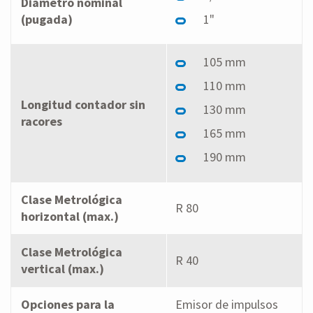
Diámetro nominal
(pugada)
1"
105 mm
110 mm
Longitud contador sin
130 mm
racores
165 mm
190 mm
Clase Metrológica
R 80
horizontal (max.)
Clase Metrológica
R 40
vertical (max.)
Opciones para la
Emisor de impulsos