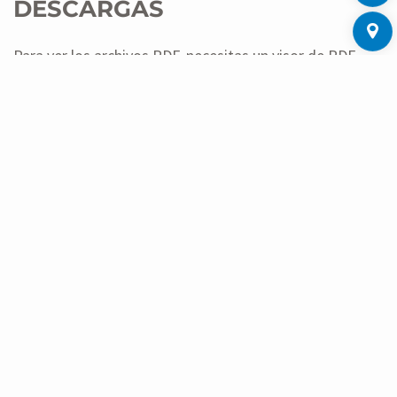
DESCARGAS
Para ver los archivos PDF, necesitas un visor de PDF,
que puedes descargar en acrobat.adobe.com.
Catálogo contadores de agua divisionarios
PDF
(3552 KB)
CARGAR ARCHIVOS SELECCIONADOS