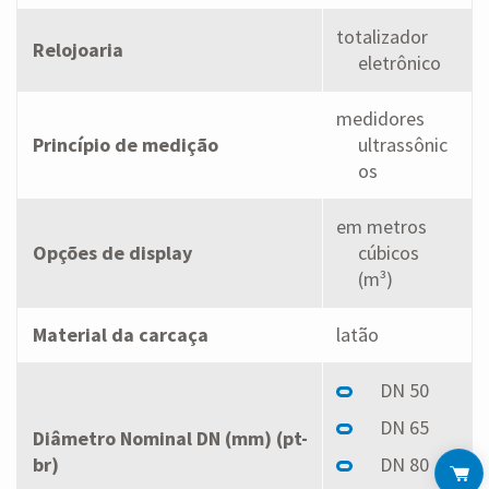
totalizador
Relojoaria
eletrônico
medidores
Princípio de medição
ultrassônic
os
em metros
Opções de display
cúbicos
(m³)
Material da carcaça
latão
DN 50
DN 65
Diâmetro Nominal DN (mm) (pt-
br)
DN 80