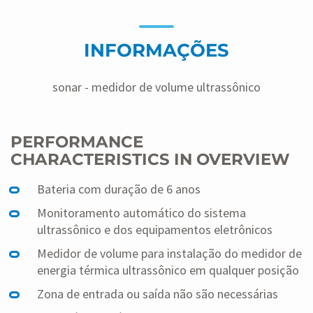
da ZENNER é seu monitoramento automático. O
equipamento de medição eletrônica monitoram
continuamente os sinais transmitidos pelo medidor de
INFORMAÇÕES
volume em termos de qualidade – qualquer sujeira nos
medidos é imediatamente registrada.
sonar - medidor de volume ultrassônico
Os componentes eletrônicos do medidor de volume
podem ser removidos com um leve movimento dos
pulsos – desta forma, o medidor de energia térmica
PERFORMANCE
também pode ser instalado em locais onde o espaço é
CHARACTERISTICS IN OVERVIEW
extremamente limitado. O medidor de volume sonar
pode ser combinado à calculadora de energia térmica
Bateria com duração de 6 anos
multidata WR3.
Monitoramento automático do sistema
ultrassônico e dos equipamentos eletrônicos
Medidor de volume para instalação do medidor de
energia térmica ultrassônico em qualquer posição
Zona de entrada ou saída não são necessárias