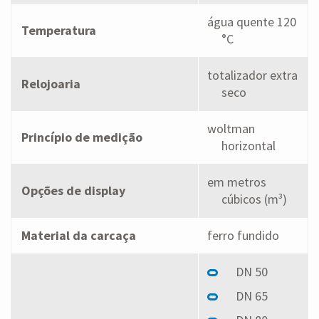
água quente 120
Temperatura
°C
totalizador extra
Relojoaria
seco
woltman
Princípio de medição
horizontal
em metros
Opções de display
cúbicos (m³)
Material da carcaça
ferro fundido
DN 50
DN 65