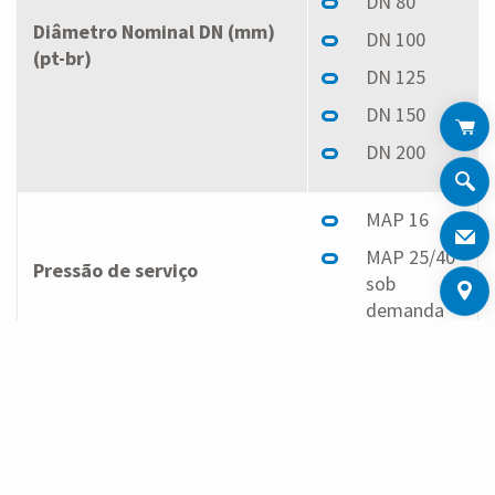
DN 80
Diâmetro Nominal DN (mm)
DN 100
(pt-br)
DN 125
DN 150
DN 200
MAP 16
MAP 25/40
Pressão de serviço
sob
demanda
200 mm
225 mm
250 mm
Comprimento
300 mm