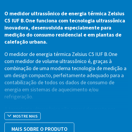
O medidor ultrassônico de energia térmica Zelsius
C5 IUF B.One funciona com tecnologia ultrassônica
inovadora, desenvolvida especialmente para
medição do consumo residencial e em plantas de
calefação urbana.
O medidor de energia térmica Zelsius C5 IUF B.One
com medidor de volume ultrassônico é, graças à
combinação de uma moderna tecnologia de medição a
um design compacto, perfeitamente adequado para a
contabilização de todos os dados de consumo de
energia em sistemas de aquecimento e/ou
refrigeração.
A tecnologia ultrassônica não possui desgaste por
atrito, não é prejudicada por detritos na tubulação,
MOSTRE MAIS
estável por um longo prazo e é confiável a vazões
MAIS SOBRE O PRODUTO
muito baixas. a calculadora eletrônica do Zelsius C5 IUF