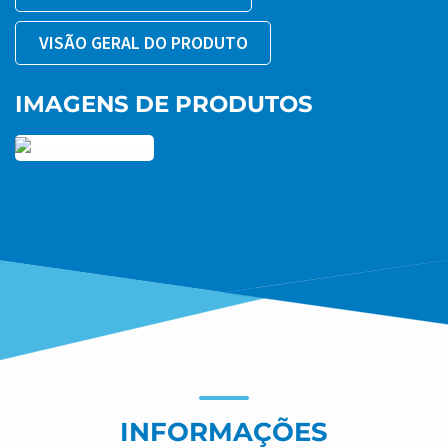
B.One é removível e possui um visor grande e bem
legível. Ele é autoexplicativo e, graças às suas funções
VISÃO GERAL DO PRODUTO
inovadoras, pode identificar diferentes situações
operacionais rapidamente.
IMAGENS DE PRODUTOS
Todos os dados importantes do dispositivo e de
consumo, tais como datas leitura do consumo, valores
máximos ou as leituras salvas dos últimos 24 meses,
podem ser visualizadas com apenas um toque.
Graças às suas versáteis interfaces de comunicação, o
Zelsius C5 IUF B.One garante custo-benefício e
eficiência ecológica no registro de dados de consumo.
O Zelsius C5 IUF B.One fornece transferência de dados
de forma confiável e rápida em todos os casos, seja
com leitura automatizada via transmissão de rádio ou
M-Bus.
INFORMAÇÕES