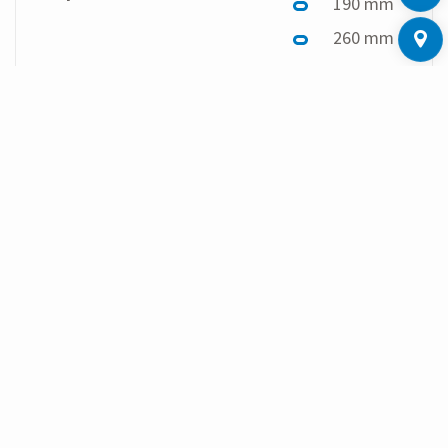
190 mm
260 mm
300 mm
DOWNLOADS
Para visualizar arquivos PDF é necessário um
visualizador de PDF, que pode ser baixado em
acrobat.adobe.com
.
Folheto medidor de energia térmica zelsius C5
IUF B.One
PDF
(1086 KB)