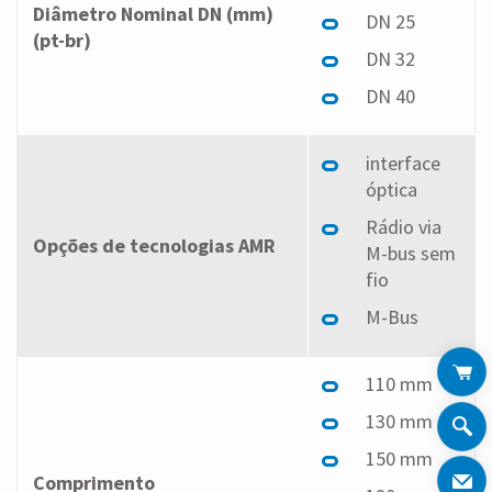
Diâmetro Nominal DN (mm)
DN 25
(pt-br)
DN 32
DN 40
interface
óptica
Rádio via
Opções de tecnologias AMR
M-bus sem
fio
M-Bus
110 mm
130 mm
150 mm
Comprimento