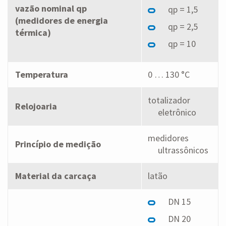
vazão nominal qp
qp = 1,5
(medidores de energia
qp = 2,5
térmica)
qp = 10
Temperatura
0 … 130 °C
totalizador
Relojoaria
eletrônico
medidores
Princípio de medição
ultrassônicos
Material da carcaça
latão
DN 15
DN 20