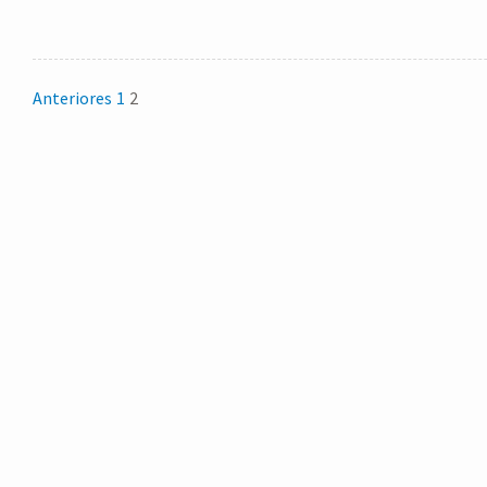
Anteriores
1
2
P
A
G
I
N
A
C
I
Ó
N
D