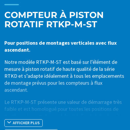
COMPTEUR À PISTON
ROTATIF RTKP-M-ST
Pour positions de montages verticales avec flux
ascendant.
Notre modèle RTKP-M-ST est basé sur l’élément de
mesure à piston rotatif de haute qualité de la série
RTKD et s’adapte idéalement à tous les emplacements
de montage prévus pour les compteurs à flux
ascendant.
Le RTKP-M-ST présente une valeur de démarrage très
faible et est homologué pour toutes les positions de
montage. Le compteur est équipé d’un totalisateur à
cadran sec à 8 rouleaux et d’un disque de modulation.
AFFICHER PLUS
Ce dernier permet un balayage électronique sans